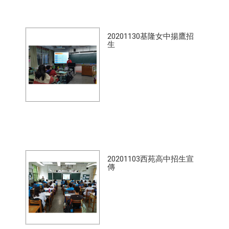
20201130基隆女中揚鷹招
生
20201103西苑高中招生宣
傳