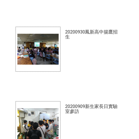
20200930鳳新高中揚鷹招
生
20200909新生家長日實驗
室參訪