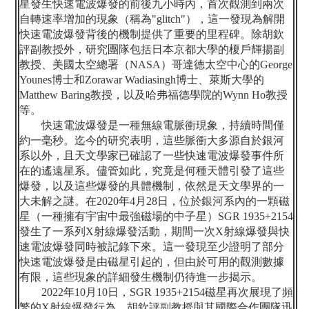
星發生快速電波爆發的前後九小時內，首次觀測到兩次
自轉速率增加的現象（稱為
"glitch"
），這一發現為解開
快速電波爆發背後的機制提供了重要的里程碑。除胡欽
評副教授外，研究團隊包括日本京都大學的榎戶輝揚副
教授、美國太空總署（
NASA
）哥達德太空中心的
George
Younes
博士和
Zorawar Wadiasingh
博士、萊斯大學的
Matthew Baring
教授，以及哈弗福德學院的
Wynn Ho
教授
等。
快速電波爆發是一種無線電脈衝現象，持續時間僅
約一毫秒。迄今的研究表明，這些脈衝大多源自於銀河
系以外，且天文學家已確認了一些快速電波爆發事件所
在的遙遠星系。儘管如此，究竟是何種天體引發了這些
爆發，以及這些爆發的具體機制，依然是天文學界的一
大未解之謎。在
2020
年
4
月
28
日，位於銀河系內的一顆磁
星（一種擁有宇宙中最強磁場的中子星）
SGR 1935+2154
發生了一系列
X
射線爆發活動，期間一次
X
射線爆發與快
速電波爆發同時被記錄下來。這一發現至少證明了部分
快速電波爆發是由磁星引起的，但由於可用的觀測數據
有限，這些現象的詳細發生機制仍待進一步揭示。
2022
年
10
月
10
日，
SGR 1935+2154
磁星再次展現了頻
繁的
X
射線爆發行為。胡欽評副教授與其國際合作團隊迅