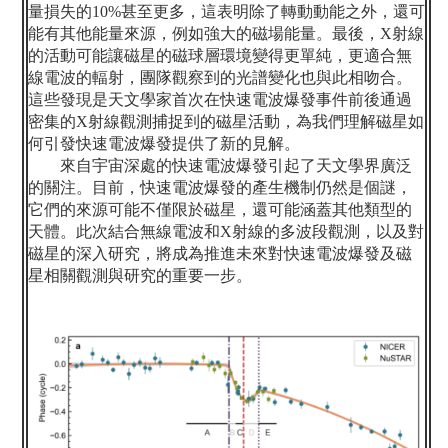
量損失的
10%
甚至更多，這表明除了轉動動能之外，還可
能有其他能量來源，例如強大的磁場能量。最後，
X
射線
的活動可能讓磁星的磁球層環境變得更單純，更適合無
線電波的輻射，團隊觀察到的光譜變化也與此相吻合。
這些發現是天文學家首次在快速電波爆發事件前後通過
密集的
X
射線觀測捕捉到的磁星活動，為我們理解磁星如
何引發快速電波爆發提供了新的見解。
來自宇宙深處的快速電波爆發引起了天文學界廣泛
的關注。目前，快速電波爆發的產生機制仍然是個謎，
它們的來源可能不僅限於磁星，還可能涵蓋其他類型的
天體。此次結合無線電波和
X
射線的多波段觀測，以及對
磁星的深入研究，將成為推進未來對快速電波爆發及磁
星相關觀測與研究的重要一步。