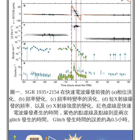
圖一、
SGR 1935+2154
在快速電波爆發前後的
(a)
相位演
化、
(b)
頻率變化、
(c)
頻率時變率的演化、
(d)
短
X
射線爆
發的頻率、以及
(e) X
射線強度的變化。紅色虛線是快速
電波爆發產生的時間，紫色的點虛線及點線則是兩次
glitch
發生的時間。
Glitch
發生時間的誤差約為
0.5
小時。