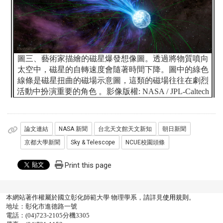
圖三、藝術家描繪的磁星爆發想像圖。透過將物質噴向
太空中，磁星的自轉速度會隨著時間下降。圖中的綠色
線條是磁星扭曲的磁場示意圖，這類的磁場往往在劇烈
活動中扮演重要的角色
。影像版權
: NASA / JPL-Caltech
論文連結
NASA 新聞
台北天文館天文新知
朝日新聞
京都大學新聞
Sky & Telescope
NCUE校園頭條
Print this page
本網站著作權屬於國立彰化師範大學 物理學系，請詳見
使用規則
。
地址：彰化市進德路一號
電話：(04)723-2105分機3305