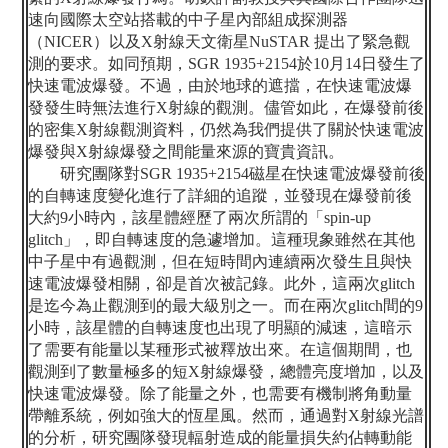
速向國際太空站搭載的中子星內部組成探測器
（
NICER
）以及
X
射線天文衛星
NuSTAR
提出了緊急觀
測的要求。如同預期，
SGR 1935+2154
於
10
月
14
日發生了
快速電波爆發。不過，由於地球的遮擋，在快速電波爆
發發生時無法進行
X
射線的觀測。儘管如此，在爆發前後
的密集
X
射線觀測資料，仍然為我們提供了關於快速電波
爆發與
X
射線爆發之間能量來源的寶貴資訊。
研究團隊對
SGR 1935+2154
磁星在快速電波爆發前後
的自轉速度變化進行了詳細的追蹤，並發現在爆發前後
大約
9
小時內，該星體經歷了兩次所謂的「
spin-up
glitch
」，即自轉速度的急遽增加。這種現象雖然在其他
中子星中有過觀測，但在短時間內連續兩次發生且與快
速電波爆發相關，卻是首次被記錄。此外，這兩次
glitch
是迄今為止觀測到的最大級別之一。而在兩次
glitch
間的
9
小時，該星體的自轉速度也出現了明顯的減速，這暗示
了需要有能量以某種形式被釋放出來。在這個期間，也
觀測到了數量極多的短
X
射線爆發，總體亮度增加，以及
快速電波爆發。除了能量之外，也需要有機制將角動量
帶離系統，例如強大的恆星風。然而，通過對
X
射線光譜
的分析，研究團隊發現輻射造成的能量損失約佔轉動能