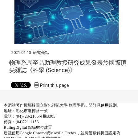
2021-01-13
研究亮點
物理系周至品助理教授研究成果發表於國際頂
尖雜誌《科學 (Science)》
Print this page
本網站著作權屬於國立彰化師範大學 物理學系，請詳見
使用規則
。
地址：彰化市進德路一號
電話：(04)723-2105分機3305
傳真：(04)721-1153
RulingDigital 銳綸數位
建置
建議使用Google Chrome或Mozilla Firefox，並將螢幕解析度設定為