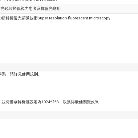
2濾光鏡片於低視力患者及抗藍光應用
析螢光顯微技術Super resolution fluorescent microscopy
學系，請詳見
使用規則
。
Firefox，並將螢幕解析度設定為1024*768，以獲得最佳瀏覽效果