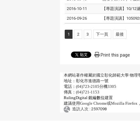
2016-10-11
【專題演講】10/1
2016-09-26
【專題演講】1050928超解
1
2
3
下一頁
最後
Print this page
本網站著作權屬於國立彰化師範大學 物理
地址：彰化市進德路一號
電話：(04)723-2105分機3305
傳真：(04)721-1153
RulingDigital 銳綸數位
建置
建議使用Google Chrome或Mozilla 
造訪人次 : 2597098