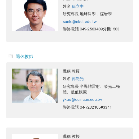
姓名
孫立中
研究專長
地球科學，煤岩學
sunlc@nkut.edu.tw
聯絡電話
049-2563489分機1583
退休教師
職稱
教授
姓名
郭艶光
研究專長
半導體雷射、發光二極
體、數值模擬
ykuo@cc.ncue.edu.tw
聯絡電話
04-7232105#3341
職稱
教授