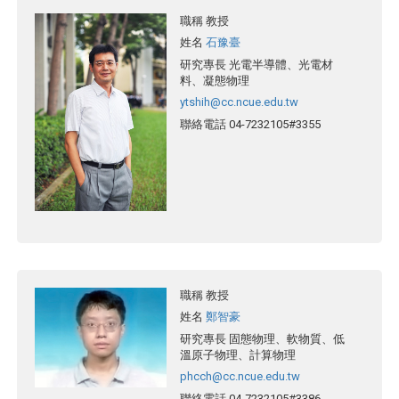
職稱
教授
姓名
石豫臺
研究專長
光電半導體、光電材
料、凝態物理
ytshih@cc.ncue.edu.tw
聯絡電話
04-7232105#3355
職稱
教授
姓名
鄭智豪
研究專長
固態物理、軟物質、低
溫原子物理、計算物理
phcch@cc.ncue.edu.tw
聯絡電話
04-7232105#3386