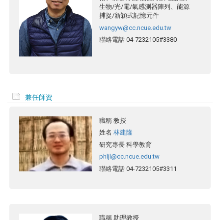
生物/光/電/氣感測器陣列、能源
捕捉/新穎式記憶元件
wangyw@cc.ncue.edu.tw
聯絡電話
04-7232105#3380
兼任師資
職稱
教授
姓名
林建隆
研究專長
科學教育
phljl@cc.ncue.edu.tw
聯絡電話
04-7232105#3311
職稱
助理教授