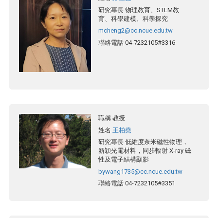
研究專長
物理教育、STEM教
育、科學建模、科學探究
mcheng2@cc.ncue.edu.tw
聯絡電話
04-7232105#3316
職稱
教授
姓名
王柏堯
研究專長
低維度奈米磁性物理，
新穎光電材料，同步輻射 X-ray 磁
性及電子結構顯影
bywang1735@cc.ncue.edu.tw
聯絡電話
04-7232105#3351