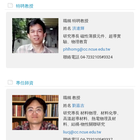
特聘教授
職稱
特聘教授
姓名
洪連輝
研究專長
磁性薄膜元件、超導實
驗、物理教育
phlhorng@cc.ncue.edu.tw
聯絡電話
04-7232105#3324
專任師資
職稱
教授
姓名
劉嘉吉
研究專長
材料物理、材料化學、
高溫超導材料、熱電物理及材
料、結構-物性關聯研究
liucj@cc.ncue.edu.tw
聯絡電話
04-7232105#3337