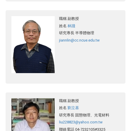
職稱
副教授
姓名
林踐
研究專長
半導體物理
jiannlin@cc.ncue.edu.tw
職稱
副教授
姓名
劉立基
研究專長
固態物理、光電材料
liu228823@yahoo.com.tw
聯絡電話
04-7232105#3325