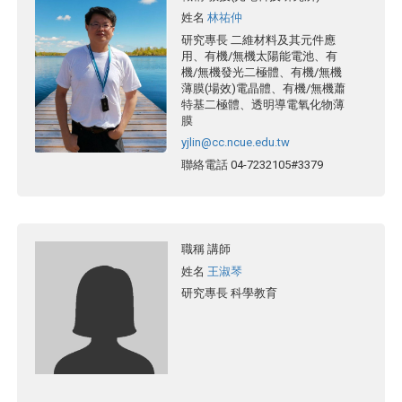
姓名
林祐仲
研究專長
二維材料及其元件應
用、有機/無機太陽能電池、有
機/無機發光二極體、有機/無機
薄膜(場效)電晶體、有機/無機蕭
特基二極體、透明導電氧化物薄
膜
yjlin@cc.ncue.edu.tw
聯絡電話
04-7232105#3379
職稱
講師
姓名
王淑琴
研究專長
科學教育