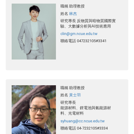
職稱
助理教授
姓名
林杰
研究專長
反物質與暗物質國際實
驗、大數據分析與
AI
技術應用
clin@gm.ncue.edu.tw
聯絡電話
047232105#3341
職稱
助理教授
姓名
黃士羽
研究專長
能源材料、
鋰電池與氫能源材
料、光電材料
syhuang@cc.ncue.edu.tw
聯絡電話
04-7232105#3334