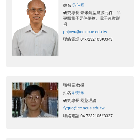
姓名
吳仲卿
研究專長
奈米鑄型磁膜元件、半
導體量子元件傳輸、電子束微影
術
phjcwu@cc.ncue.edu.tw
聯絡電話
04-7232105#3343
職稱
副教授
姓名
郭芳永
研究專長
凝態理論
fyguo@cc.ncue.edu.tw
聯絡電話
04-7232105#3327