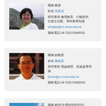
職稱
教授
姓名
張慧貞
研究專長
物理教育、行動研究、
社會文化觀、學科教學知識
wheijen@cc.ncue.edu.tw
聯絡電話
04-7232105#3332
職稱
副教授
姓名
陳俊霖
研究專長
理論物理、高溫超導理
論
jlchen@cc.ncue.edu.tw
聯絡電話
04-7232105#3333
職稱
教授(光電科技研究所)