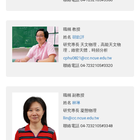
職稱
教授
姓名
胡欽評
研究專長
天文物理，高能天文物
理，緻密天體，時頻分析
cphu0821@cc.ncue.edu.tw
聯絡電話
04-7232105#3320
職稱
副教授
姓名
林琳
研究專長
凝態物理
llin@cc.ncue.edu.tw
聯絡電話
04-7232105#3348