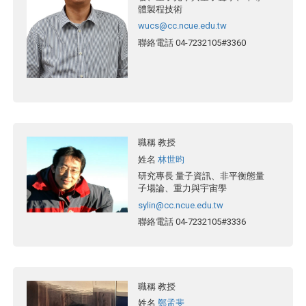
體製程技術
wucs@cc.ncue.edu.tw
聯絡電話
04-7232105#3360
職稱
教授
姓名
林世昀
研究專長
量子資訊、非平衡態量
子場論、重力與宇宙學
sylin@cc.ncue.edu.tw
聯絡電話
04-7232105#3336
職稱
教授
姓名
鄭孟斐