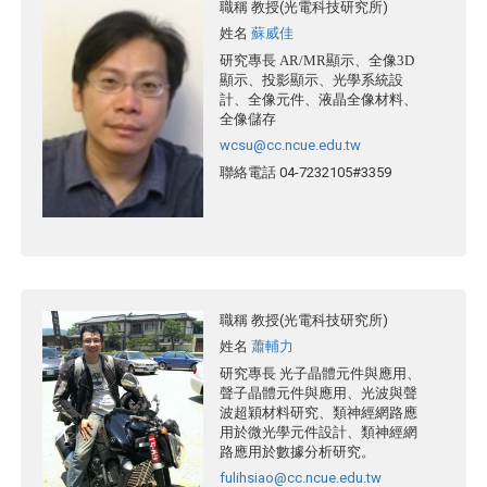
職稱
教授(光電科技研究所)
姓名
蘇威佳
研究專長
AR/MR
顯示、全像3D
顯示、投影顯示、光學系統設
計、全像元件、液晶全像材料、
全像儲存
wcsu@cc.ncue.edu.tw
聯絡電話
04-7232105#3359
職稱
教授(光電科技研究所)
姓名
蕭輔力
研究專長
光子晶體元件與應用、
聲子晶體元件與應用、光波與聲
波超穎材料研究、類神經網路應
用於微光學元件設計、類神經網
路應用於數據分析研究。
fulihsiao@cc.ncue.edu.tw