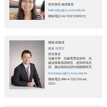
研究專長
物理教育
hellosilpn@cc.ncue.edu.tw
聯絡電話
04-7232105#3312
職稱
副教授
姓名
游博文
研究專長
兆赫光學、兆赫電漿超材料、兆
赫波微量感測模型、超快時域光
譜、微結構與頻譜特徵關聯研究
borwenyou@cc.ncue.edu.tw
聯絡電話
886-4-7232105 ext.
3325