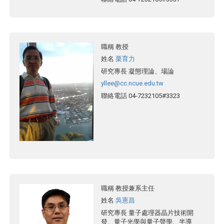
職稱
教授
姓名
栗育力
研究專長
凝態理論、場論
yllee@cc.ncue.edu.tw
聯絡電話
04-7232105#3323
職稱
教授兼系主任
姓名
吳憲昌
研究專長
量子處理器晶片技術開
發、量子光學與量子聲學、半導