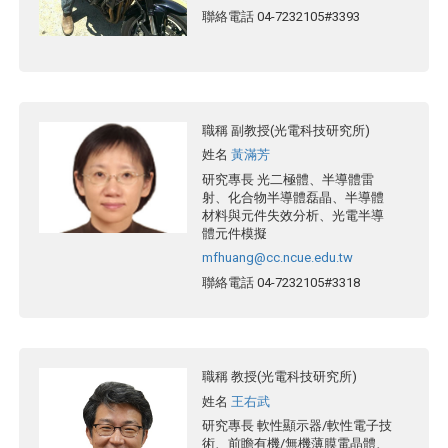
聯絡電話
04-7232105#3393
職稱
副教授(光電科技研究所)
姓名
黃滿芳
研究專長
光二極體、半導體雷
射、化合物半導體磊晶、半導體
材料與元件失效分析、光電半導
體元件模擬
mfhuang@cc.ncue.edu.tw
聯絡電話
04-7232105#3318
職稱
教授(光電科技研究所)
姓名
王右武
研究專長
軟性顯示器/軟性電子技
術、前瞻有機/無機薄膜電晶體、