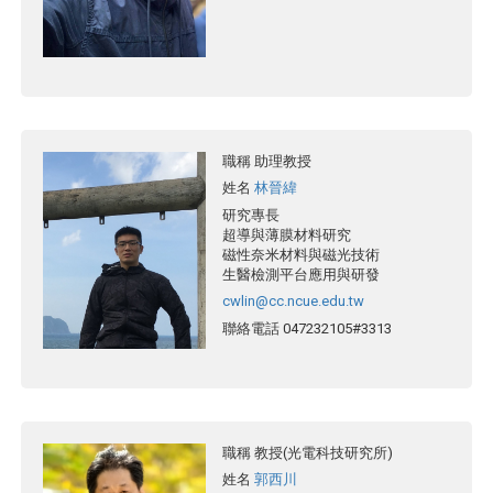
職稱
助理教授
姓名
林晉緯
研究專長
超導與薄膜材料研究
磁性奈米材料與磁光技術
生醫檢測平台應用與研發
cwlin@cc.ncue.edu.tw
聯絡電話
047232105#3313
職稱
教授(光電科技研究所)
姓名
郭西川