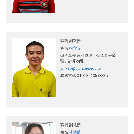
職稱
副教授
姓名
柯宜謀
研究專長
統計物理、低溫原子物
理、計算物理
ymkao@cc.ncue.edu.tw
聯絡電話
04-7232105#3335
職稱
副教授
姓名
林詩茵