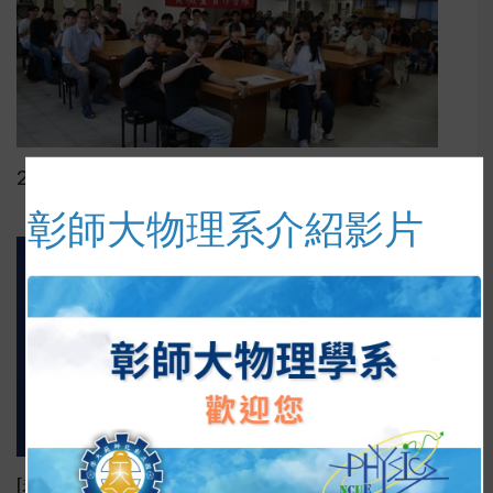
202607彰師物理實驗室實作營隊圓滿落幕~
彰師大物理系介紹影片
[恭賀] 本系熱電材料研究獲國際期刊內封面選