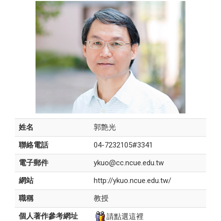
姓名
郭艶光
聯絡電話
04-7232105#3341
電子郵件
ykuo@cc.ncue.edu.tw
網站
http://ykuo.ncue.edu.tw/
職稱
教授
個人著作參考網址
請點選這裡