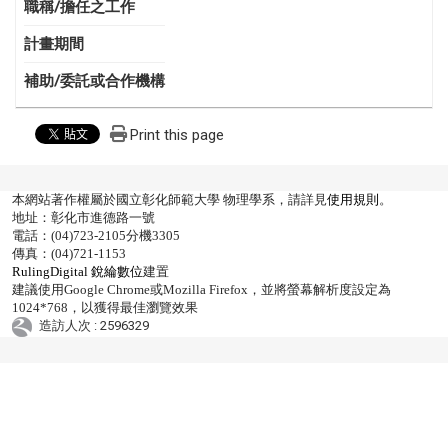
職稱/擔任之工作
計畫期間
補助/委託或合作機構
Print this page
本網站著作權屬於國立彰化師範大學 物理學系，請詳見
使用規則
。
地址：彰化市進德路一號
電話：(04)723-2105分機3305
傳真：(04)721-1153
RulingDigital 銳綸數位
建置
建議使用Google Chrome或Mozilla Firefox，並將螢幕解析度設定為
1024*768，以獲得最佳瀏覽效果
造訪人次 : 2596329