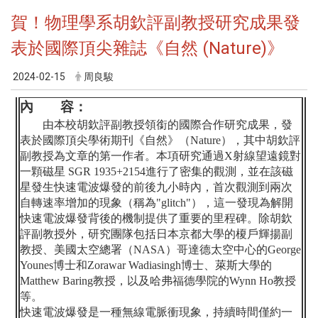
賀！物理學系胡欽評副教授研究成果發
表於國際頂尖雜誌《自然 (Nature)》
2024-02-15
周良駿
內 容：
由本校胡欽評副教授領銜的國際合作研究成果，發
表於國際頂尖學術期刊《自然》（
Nature
），其中胡欽評
副教授為文章的第一作者。本項研究通過
X
射線望遠鏡對
一顆磁星
SGR 1935+2154
進行了密集的觀測，並在該磁
星發生快速電波爆發的前後九小時內，首次觀測到兩次
自轉速率增加的現象（稱為
"glitch"
），這一發現為解開
快速電波爆發背後的機制提供了重要的里程碑。除胡欽
評副教授外，研究團隊包括日本京都大學的榎戶輝揚副
教授、美國太空總署（
NASA
）哥達德太空中心的
George
Younes
博士和
Zorawar Wadiasingh
博士、萊斯大學的
Matthew Baring
教授，以及哈弗福德學院的
Wynn Ho
教授
等。
快速電波爆發是一種無線電脈衝現象，持續時間僅約一