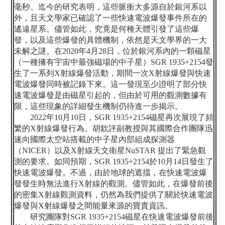
毫秒。迄今的研究表明，這些脈衝大多源自於銀河系以
外，且天文學家已確認了一些快速電波爆發事件所在的
遙遠星系。儘管如此，究竟是何種天體引發了這些爆
發，以及這些爆發的具體機制，依然是天文學界的一大
未解之謎。在
2020
年
4
月
28
日，位於銀河系內的一顆磁星
（一種擁有宇宙中最強磁場的中子星）
SGR 1935+2154
發
生了一系列
X
射線爆發活動，期間一次
X
射線爆發與快速
電波爆發同時被記錄下來。這一發現至少證明了部分快
速電波爆發是由磁星引起的，但由於可用的觀測數據有
限，這些現象的詳細發生機制仍待進一步揭示。
2022
年
10
月
10
日，
SGR 1935+2154
磁星再次展現了頻
繁的
X
射線爆發行為。胡欽評副教授與其國際合作團隊迅
速向國際太空站搭載的中子星內部組成探測器
（
NICER
）以及
X
射線天文衛星
NuSTAR
提出了緊急觀
測的要求。如同預期，
SGR 1935+2154
於
10
月
14
日發生了
快速電波爆發。不過，由於地球的遮擋，在快速電波爆
發發生時無法進行
X
射線的觀測。儘管如此，在爆發前後
的密集
X
射線觀測資料，仍然為我們提供了關於快速電波
爆發與
X
射線爆發之間能量來源的寶貴資訊。
研究團隊對
SGR 1935+2154
磁星在快速電波爆發前後