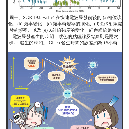
圖一、
SGR 1935+2154
在快速電波爆發前後的
(a)
相位演
化、
(b)
頻率變化、
(c)
頻率時變率的演化、
(d)
短
X
射線爆
發的頻率、以及
(e) X
射線強度的變化。紅色虛線是快速
電波爆發產生的時間，紫色的點虛線及點線則是兩次
glitch
發生的時間。
Glitch
發生時間的誤差約為
0.5
小時。