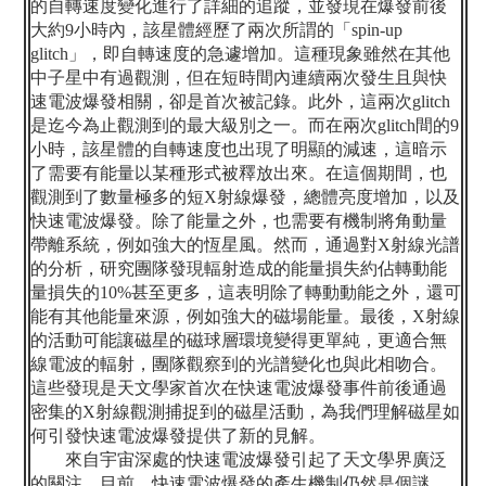
的自轉速度變化進行了詳細的追蹤，並發現在爆發前後
大約
9
小時內，該星體經歷了兩次所謂的「
spin-up
glitch
」，即自轉速度的急遽增加。這種現象雖然在其他
中子星中有過觀測，但在短時間內連續兩次發生且與快
速電波爆發相關，卻是首次被記錄。此外，這兩次
glitch
是迄今為止觀測到的最大級別之一。而在兩次
glitch
間的
9
小時，該星體的自轉速度也出現了明顯的減速，這暗示
了需要有能量以某種形式被釋放出來。在這個期間，也
觀測到了數量極多的短
X
射線爆發，總體亮度增加，以及
快速電波爆發。除了能量之外，也需要有機制將角動量
帶離系統，例如強大的恆星風。然而，通過對
X
射線光譜
的分析，研究團隊發現輻射造成的能量損失約佔轉動能
量損失的
10%
甚至更多，這表明除了轉動動能之外，還可
能有其他能量來源，例如強大的磁場能量。最後，
X
射線
的活動可能讓磁星的磁球層環境變得更單純，更適合無
線電波的輻射，團隊觀察到的光譜變化也與此相吻合。
這些發現是天文學家首次在快速電波爆發事件前後通過
密集的
X
射線觀測捕捉到的磁星活動，為我們理解磁星如
何引發快速電波爆發提供了新的見解。
來自宇宙深處的快速電波爆發引起了天文學界廣泛
的關注。目前，快速電波爆發的產生機制仍然是個謎，