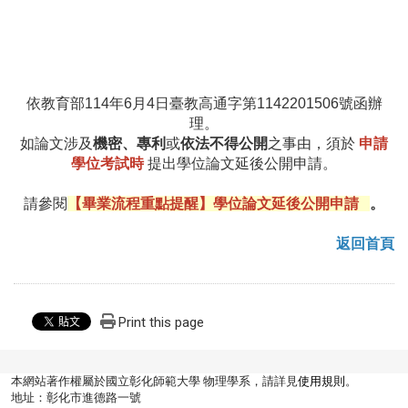
依教育部114年6月4日臺教高通字第1142201506號函辦
理。
如論文涉及
機密、專利
或
依法不得公開
之事由，須於
申請
學位考試時
提出學位論文延後公開申請。
請參閱
【畢業流程重點提醒】學位論文延後公開申請
。
返回首頁
Print this page
本網站著作權屬於國立彰化師範大學 物理學系，請詳見
使用規則
。
地址：彰化市進德路一號