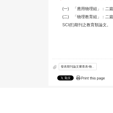
(一) 「應用物理組」：二篇
(二) 「物理教育組」：二
SCI(E)期刊之教育類論文。
發表期刊論文審查表-物理系.doc
Print this page
本網站著作權屬於國立彰化師範大學 物理
地址：彰化市進德路一號
電話：(04)723-2105分機3305
傳真：(04)721-1153
RulingDigital 銳綸數位
建置