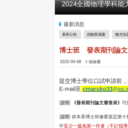
2024全國物理學科能
:::
最新消息
系所公告
活動與演講
徵才訊
博士班 發表期刊論文
2025-09-08
張維珊
提交博士學位口試申請前，
E-mail
至
cmaruko33@cc.n
說明
《發表期刊論文審查表》
可
說明
依本系博士班修業規定第十
中
至少一篇為第一作者（不計指導