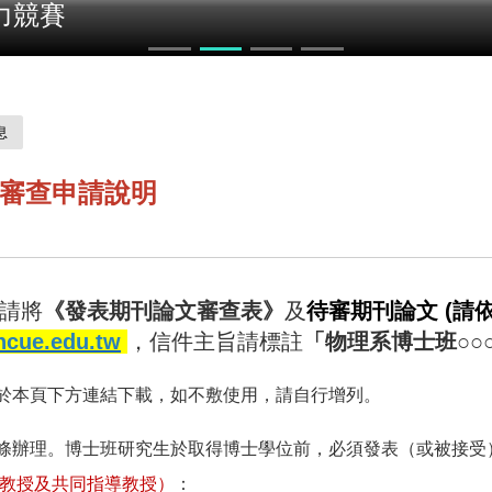
力競賽
息
審查申請說明
請將
《
發表期刊論文審查表
》
及
待審期刊論文
(請
cue.edu.tw
，信件主旨請標註
「物理系博士班○○
於本頁下方連結下載，如不敷使用，請自行增列。
條辦理。
博士班研究生於取得博士學位前，必須發表（或被接受
教授及共同指導教授）
：