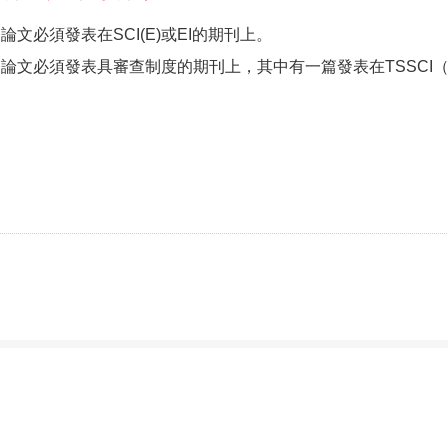
論文必須發表在SCI(E)或EI的期刊上。
篇論文必須發表具審查制度的期刊上，其中有一篇發表在TSSCI（
學系，請詳見
使用規則
。