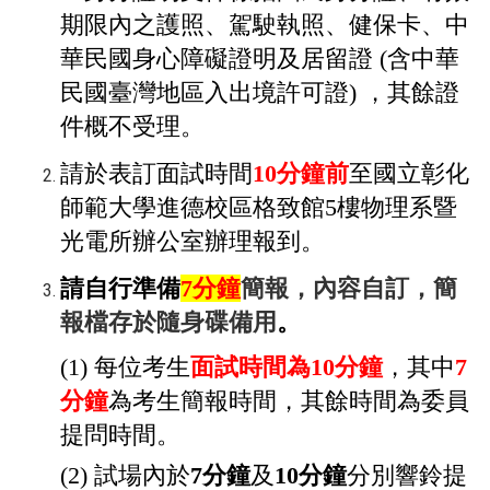
期限內之護照、駕駛執照、健保卡、中
華民國身心障礙證明及居留證 (含中華
民國臺灣地區入出境許可證) ，其餘證
件概不受理。
請於表訂面試時間
10
分鐘前
至國立彰化
師範大學進德校區格致館5樓物理系暨
光電所辦公室辦理報到。
請自行準備
7
分鐘
簡報，內容自訂，簡
報檔存於隨身碟備用
。
(1) 每位考生
面試時間為10分鐘
，其中
7
分鐘
為考生簡報時間，其餘時間為委員
提問時間。
(2) 試場內於
7分鐘
及
10分鐘
分別響鈴提