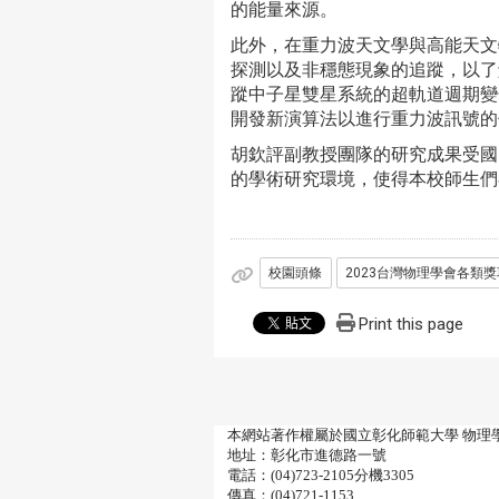
的能量來源。
此外，在重力波天文學與高能天文
探測以及非穩態現象的追蹤，以了
蹤中子星雙星系統的超軌道週期變
開發新演算法以進行重力波訊號的
胡欽評副教授團隊的研究成果受國
的學術研究環境，使得本校師生們
校園頭條
2023台灣物理學會各類
Print this page
本網站著作權屬於國立彰化師範大學 物理
地址：彰化市進德路一號
電話：(04)723-2105分機3305
傳真：(04)721-1153