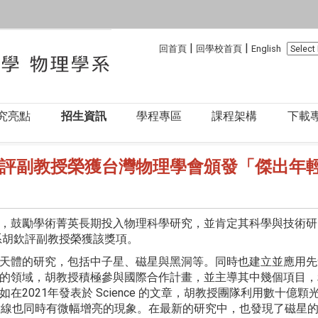
:::
:::
|
|
回首頁
回學校首頁
English
究亮點
招生資訊
學程專區
課程架構
下載
評副教授榮獲台灣物理學會頒發「傑出年
，鼓勵學術菁英長期投入物理科學研究，並肯定其科學與技術研
系胡欽評副教授榮獲該獎項。
天體的研究，包括中子星、磁星與黑洞等。同時也建立並應用先
的領域，胡教授積極參與國際合作計畫，並主導其中幾個項目，
在2021年發表於 Science 的文章，胡教授團隊利用數十億
 射線也同時有微幅增亮的現象。在最新的研究中，也發現了磁星