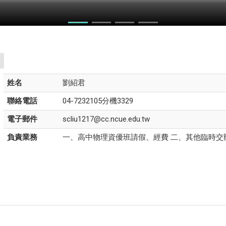
力競賽
姓名
劉紹君
聯絡電話
04-7232105分機3329
電子郵件
scliu1217@cc.ncue.edu.tw
負責業務
一、高中物理資優班請假、經費 二、其他臨時交