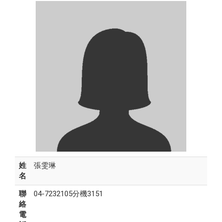
姓
張雯琳
名
聯
04-7232105分機3151
絡
電