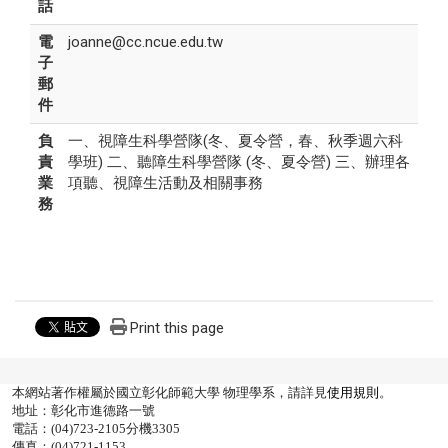
話
電
joanne@cc.ncue.edu.tw
子
郵
件
負
一、視障生科學營隊(冬、夏令營，春、秋季週六科
責
學班) 二、聽障生科學營隊 (冬、夏令營) 三、辦理各
業
項聽、視障生活動及相關事務
務
Print this page
本網站著作權屬於國立彰化師範大學 物理學系，請詳見
使用規則
。
地址：彰化市進德路一號
電話：(04)723-2105分機3305
傳真：(04)721-1153