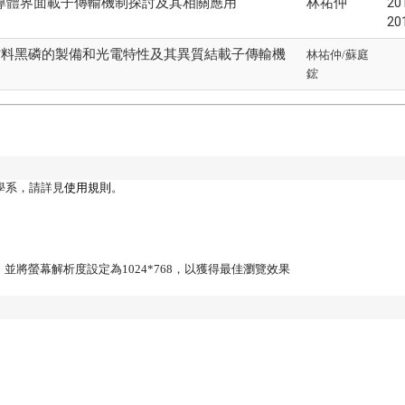
導體界面載子傳輸機制探討及其相關應用
林祐仲
20
20
材料黑磷的製備和光電特性及其異質結載子傳輸機
林祐仲/蘇庭
鋐
學系，請詳見
使用規則
。
Firefox，並將螢幕解析度設定為1024*768，以獲得最佳瀏覽效果