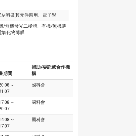
米材料及其元件應用、電子學
機/無機發光二極體、有機/無機薄
電氧化物薄膜
補助/委託或合作機
畫期間
構
20.08 ~
國科會
21.07
17.08 ~
國科會
20.07
14.08 ~
國科會
17.07