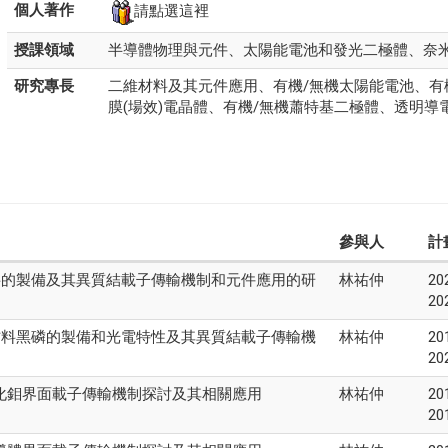
個人著作
請點選這裡
授課領域
半導體物理與元件、太陽能電池和發光二極體、奈
研究專長
二維材料及其元件應用、有機/無機太陽能電池、有
膜(場效)電晶體、有機/無機蕭特基二極體、透明導
參與人
計
料的製備及其異質結載子傳輸機制和元件應用的研
林祐仲
20
20
材料黑磷的製備和光電特性及其異質結載子傳輸機
林祐仲
20
20
化鉬界面載子傳輸機制探討及其相關應用
林祐仲
20
20