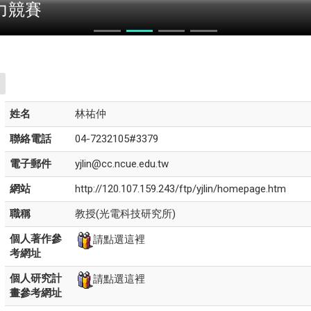
力競賽
姓名
林祐仲
聯絡電話
04-7232105#3379
電子郵件
yjlin@cc.ncue.edu.tw
網站
http://120.107.159.243/ftp/yjlin/homepage.htm
職稱
教授(光電科技研究所)
個人著作參
請點選這裡
考網址
個人研究計
請點選這裡
畫參考網址