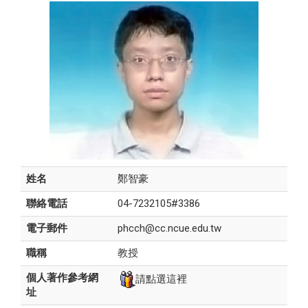
姓名
鄭智豪
聯絡電話
04-7232105#3386
電子郵件
phcch@cc.ncue.edu.tw
職稱
教授
個人著作參考網
請點選這裡
址