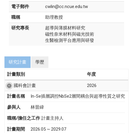
電子郵件
cwlin@cc.ncue.edu.tw
職稱
助理教授
研究專長
超導與薄膜材料研究
磁性奈米材料與磁光技術
生醫檢測平台應用與研發
研究計畫
學歷
計畫類別
年度
國科會計畫
2026
計畫名稱
In-Se插層調控NbSe2層間耦合與超導性質之研究
參與人
林晉緯
職稱/擔任之工作
計畫主持人
計畫期間
2026.05 ~ 2029.07