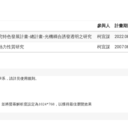
參與人
計畫期
究特色發展計畫-總計畫-光機耦合誘發透明之研究
柯宜謀
2022.0
熱力性質研究
柯宜謀
2007.0
學系，請詳見
使用規則
。
Firefox，並將螢幕解析度設定為1024*768，以獲得最佳瀏覽效果