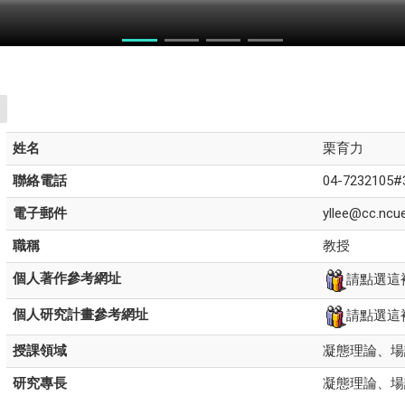
力競賽
姓名
栗育力
聯絡電話
04-7232105#
電子郵件
yllee@cc.ncue
職稱
教授
個人著作參考網址
請點選這
個人研究計畫參考網址
請點選這
授課領域
凝態理論、場
研究專長
凝態理論、場