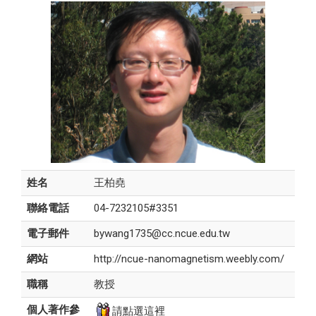
姓名
王柏堯
聯絡電話
04-7232105#3351
電子郵件
bywang1735@cc.ncue.edu.tw
網站
http://ncue-nanomagnetism.weebly.com/
職稱
教授
個人著作參
請點選這裡