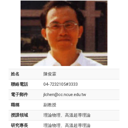
姓名
陳俊霖
聯絡電話
04-7232105#3333
電子郵件
jlchen@cc.ncue.edu.tw
職稱
副教授
授課領域
理論物理、高溫超導理論
研究專長
理論物理、高溫超導理論