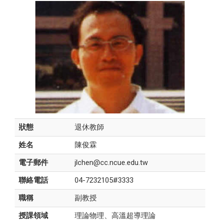
狀態
退休教師
姓名
陳俊霖
電子郵件
jlchen@cc.ncue.edu.tw
聯絡電話
04-7232105#3333
職稱
副教授
授課領域
理論物理、高溫超導理論