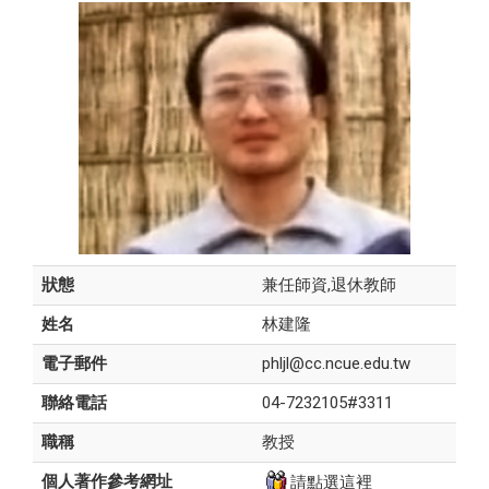
狀態
兼任師資,退休教師
姓名
林建隆
電子郵件
phljl@cc.ncue.edu.tw
聯絡電話
04-7232105#3311
職稱
教授
個人著作參考網址
請點選這裡