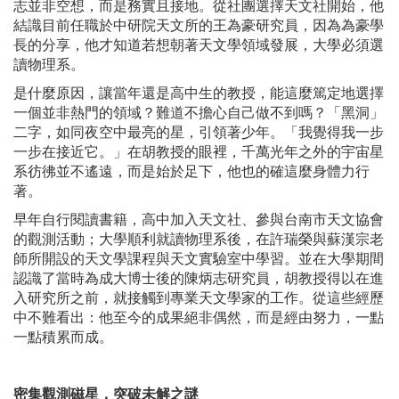
志並非空想，而是務實且接地。從社團選擇天文社開始，他
結識目前任職於中研院天文所的王為豪研究員，因為為豪學
長的分享，他才知道若想朝著天文學領域發展，大學必須選
讀物理系。
是什麼原因，讓當年還是高中生的教授，能這麼篤定地選擇
一個並非熱門的領域？難道不擔心自己做不到嗎？「黑洞」
二字，如同夜空中最亮的星，引領著少年。「我覺得我一步
一步在接近它。」在胡教授的眼裡，千萬光年之外的宇宙星
系彷彿並不遙遠，而是始於足下，他也的確這麼身體力行
著。
早年自行閱讀書籍，高中加入天文社、參與台南市天文協會
的觀測活動；大學順利就讀物理系後，在許瑞榮與蘇漢宗老
師所開設的天文學課程與天文實驗室中學習。並在大學期間
認識了當時為成大博士後的陳炳志研究員，胡教授得以在進
入研究所之前，就接觸到專業天文學家的工作。從這些經歷
中不難看出：他至今的成果絕非偶然，而是經由努力，一點
一點積累而成。
密集觀測磁星，突破未解之謎