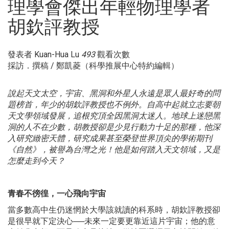
理學會傑出年輕物理學者
胡欽評教授
發表者
Kuan-Hua Lu
493
觀看次數
採訪．撰稿 / 鄭凱菱（科學推展中心特約編輯）
說起天文太空，宇宙、黑洞和外星人永遠是眾人最好奇的問
題榜首，年少的胡欽評教授也不例外。自高中起就立志要朝
天文學領域發展，追根究頂全因黑洞太迷人。地球上迷戀黑
洞的人不在少數，胡教授卻是少見行動力十足的那種，他深
入研究緻密天體，研究成果甚至榮登世界頂尖的學術期刊
《自然》，被譽為台灣之光！他是如何踏入天文領域，又是
怎麼走到今天？
青春不徬徨，
一心
飛向
宇宙
當多數高中生仍迷惘於大學該就讀的科系時，胡欽評教授卻
是很早就下定決心──未來一定要更靠近這片宇宙；他的意