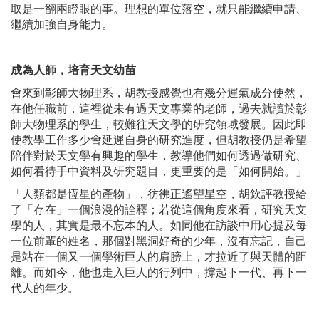
取是一翻兩瞪眼的事。理想的單位落空，就只能繼續申請、
繼續加強自身能力。
成為人師，
培育天文幼苗
會來到彰師大物理系，胡教授感覺也有幾分運氣成分使然，
在他任職前，這裡從未有過天文專業的老師，過去就讀於彰
師大物理系的學生，較難往天文學的研究領域發展。因此即
使教學工作多少會延遲自身的研究進度，但胡教授仍是希望
陪伴對於天文學有興趣的學生，教導他們如何透過做研究、
如何看待手中資料及研究題目，更重要的是「如何開始。」
「人類都是恆星的產物」，彷彿正遙望星空，胡欽評教授給
了「存在」一個浪漫的詮釋；若從這個角度來看，研究天文
學的人，其實是最不忘本的人。如同他在訪談中用心提及每
一位前輩的姓名，那個對黑洞好奇的少年，沒有忘記，自己
是站在一個又一個學術巨人的肩膀上，才拉近了與天體的距
離。而如今，他也走入巨人的行列中，撐起下一代、再下一
代人的年少。