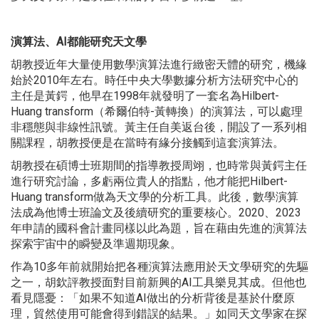
演算法、
AI
都能研究天文學
胡教授近年大量使用數學演算法進行緻密天體的研究，機緣
始於2010年左右。時任中央大學數據分析方法研究中心的
主任是黃鍔，他早在1998年就發明了一套名為Hilbert-
Huang transform（希爾伯特-黃轉換）的演算法，可以處理
非穩態與非線性訊號。黃主任自美返台後，開設了一系列相
關課程，胡教授便是在當時有緣分接觸到這套演算法。
胡教授在碩博士班期間的指導教授周翊，也時常與黃鍔主任
進行研究討論，多虧兩位貴人的指點，他才能把Hilbert-
Huang transform做為天文學的分析工具。此後，數學演算
法成為他博士班論文及後續研究的重要核心。2020、2023
年申請的國科會計畫同樣以此為題，旨在藉由先進的演算法
探索宇宙中的瞬變及準週期現象。
作為10多年前就開始把各種演算法應用於天文學研究的先驅
之一，胡欽評教授面對目前新興的AI工具樂見其成。但他也
看見隱憂：「如果不知道AI做出的分析背後是基於什麼原
理，貿然使用可能會得到錯誤的結果。」如同天文學家在探