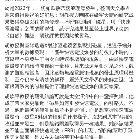
於是2023年，一切如瓜熟蒂落般理應發生，整個天文學界
迎來值得慶祝的好消息：胡教授與團隊在緻密天體的研究成
果取得突破以往的新發現──他們觀測到「磁星」與「快速
電波爆」之間的關聯性，該研究結果甚至登上世界頂尖的
《自然》雜誌，胡欽評教授因此被譽為。
胡教授與團隊透過X射線望遠鏡密集觀測磁星，透過仔細分
析大量的數據發現：「產生快速電波爆發的前後九小時內，
該磁星本身發生了兩次自轉速率增加的現象。」由於快速電
波爆發的持續時間僅約一毫秒，且來源遠至銀河系之外，觀
測的難度相當高，因此這類無線電脈衝現象的發生原理與機
制，至今仍未有清楚的解釋，屬於天文學界的未解之謎。這
顆銀河系內的磁星提供了理解快速電波爆的重要線索。
胡欽評教授的觀測結論可說是太空汪洋中的一盞探照燈，他
成了帶大家更靠近「磁星如何引發快速電波」的引路人。不
過，他們最初的觀測目標並不是這個，而是想掌握快速電波
爆發時，磁星X射線的輻射是什麼樣子。沒想到原本預期的
收穫並未發生，倒是陰錯陽差取得另一種結果。雖然該結果
並不能全面解釋快速電波（FRB）的出現，卻的確幫助了眾
多天文學家，足以在未知的宇宙中多前進一哩。