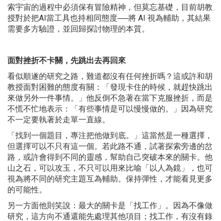
索宇宙的過程中必須保有冒險精神，但莫忘基礎，目前胡教
授對於把AI當工具也持相同態度──將 AI 視為輔助，其結果
需要多方驗證，並回歸探討物理的本質。
面對挫折不卡關
，先跳出去再回來
看似順遂的研究之路，難道都沒有任何挫折嗎？這或許和胡
教授面對困難的態度有關：「發現卡住的時候，就趕快跳出
來做另外一件事情。」他反倒不急著在當下克服挫折，而是
不慌不忙地表示：「有些事情是可以慢慢做的。」因為研究
不一定要執著於走單一直線。
「找到一個題目，專注把他做到底。」這當然是一種選擇，
但選擇可以不只有這一個。若此路不通，試著探索旁邊的岔
路，或許會得到不同的靈感，幫助自己突破本來的關卡。他
山之石，可以攻玉，不只可以用來比喻「以人為鏡」，也可
視為將不同的研究主題互為輔助。保持彈性，才能看見更多
的可能性。
另一方面他則笑說：最大的關卡是「找工作」。因為不像做
研究，這方向不通還能先處理其他項目；找工作，有沒有錄