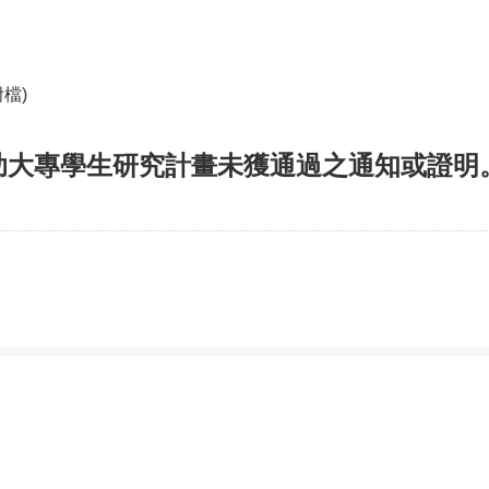
檔)
助大專學生研究計畫未獲通過之通知或證明
學系，請詳見
使用規則
。
Firefox，並將螢幕解析度設定為1024*768，以獲得最佳瀏覽效果