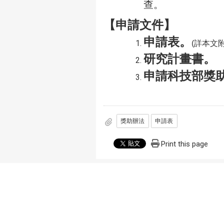
查。
【申請文件】
申請表。
(詳本文附
研究計畫書。
申請科技部獎
獎助辦法
申請表
Print this page
本網站著作權屬於國立彰化師範大學 物理
地址：彰化市進德路一號
電話：(04)723-2105分機3305
傳真：(04)721-1153
RulingDigital 銳綸數位
建置
建議使用Google Chrome或Mozilla 