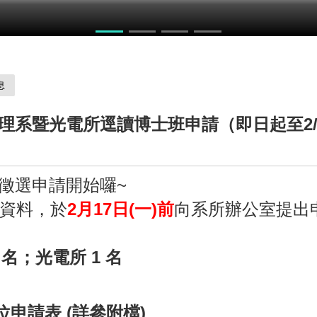
力競賽
息
物理系暨光電所逕讀博士班申請（即日起至2/
班徵選申請開始囉~
資料，於
2月17日(一)前
向系所辦公室提出
名；光電所 1 名
申請表 (詳參附檔)