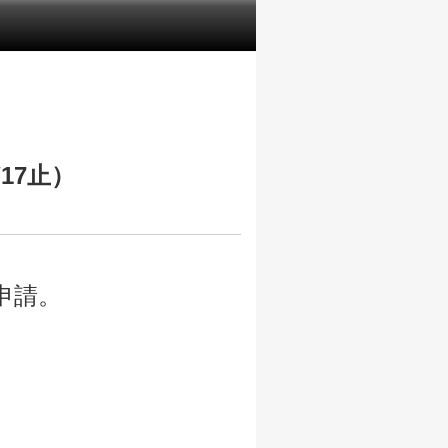
17止）
申請。