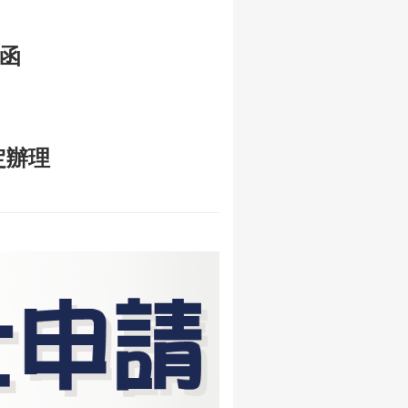
函
定辦理