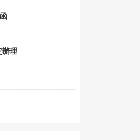
函
定辦理