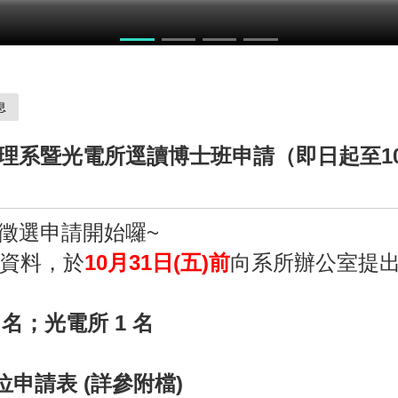
力競賽
息
物理系暨光電所逕讀博士班申請（即日起至10
班徵選申請開始囉~
資料，於
10月31日(五)前
向系所辦公室提
名；光電所 1 名
申請表 (詳參附檔)