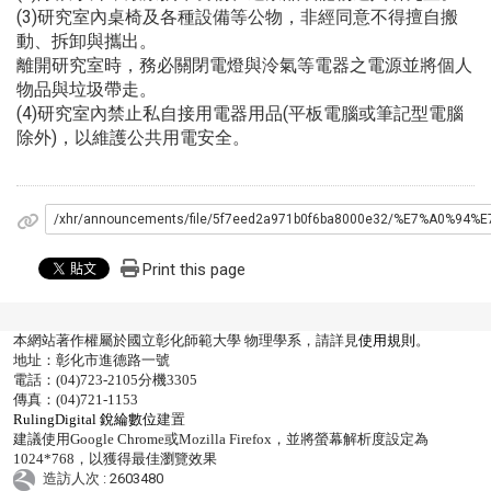
(3)研究室內桌椅及各種設備等公物，非經同意不得擅自搬
動、拆卸與攜出。
離開研究室時，務必關閉電燈與泠氣等電器之電源並將個人
物品與垃圾帶走。
(4)研究室內禁止私自接用電器用品(平板電腦或筆記型電腦
除外)，以維護公共用電安全。
/xhr/announcements/file/5f7eed2a971b0f6ba8000e32/%E7%A0
Print this page
本網站著作權屬於國立彰化師範大學 物理學系，請詳見
使用規則
。
地址：彰化市進德路一號
電話：(04)723-2105分機3305
傳真：(04)721-1153
RulingDigital 銳綸數位
建置
建議使用Google Chrome或Mozilla Firefox，並將螢幕解析度設定為
1024*768，以獲得最佳瀏覽效果
造訪人次 : 2603480