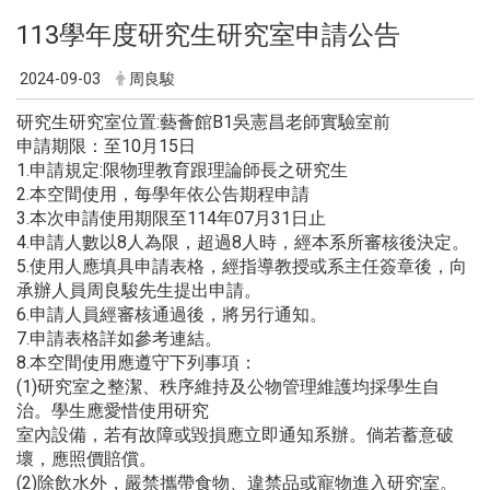
113學年度研究生研究室申請公告
2024-09-03
周良駿
研究生研究室位置:藝薈館B1吳憲昌老師實驗室前
申請期限：至10月15日
1.申請規定:限物理教育跟理論師長之研究生
2.本空間使用，每學年依公告期程申請
3.本次申請使用期限至114年07月31日止
4.申請人數以8人為限，超過8人時，經本系所審核後決定。
5.使用人應填具申請表格，經指導教授或系主任簽章後，向
承辦人員周良駿先生提出申請。
6.申請人員經審核通過後，將另行通知。
7.申請表格詳如參考連結。
8.本空間使用應遵守下列事項：
(1)研究室之整潔、秩序維持及公物管理維護均採學生自
治。學生應愛惜使用研究
室內設備，若有故障或毀損應立即通知系辦。倘若蓄意破
壞，應照價賠償。
(2)除飲水外，嚴禁攜帶食物、違禁品或寵物進入研究室。