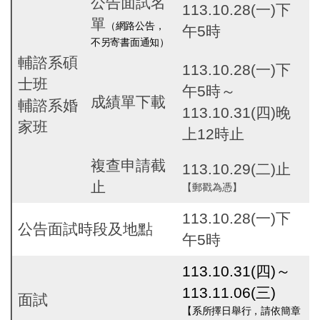
公告
面試名
113.10.28(一)下
單
（網路公告，
午5時
不另寄書面通知）
輔諮系碩
113.10.28(一)下
士班
午5時～
成績單下載
輔諮系婚
113.10.31(四)晚
家班
上12時止
複查申請截
113.10.29(二)止
止
【郵戳為憑】
113.10.28(一)下
公告面試時段及地點
午5時
113.10.31(
四)
～
113.11.06(
三)
面試
【
系所擇日舉行，請
依簡章