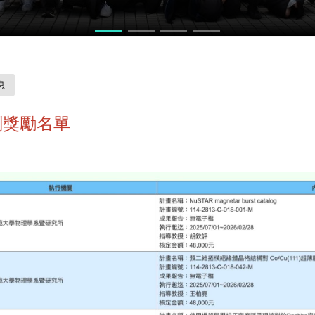
力競賽
息
劃獎勵名單