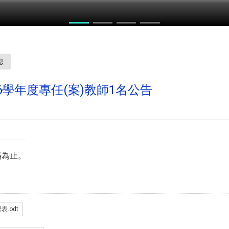
力競賽
息
6學年度專任(案)教師1名公告
滿為止。
.odt