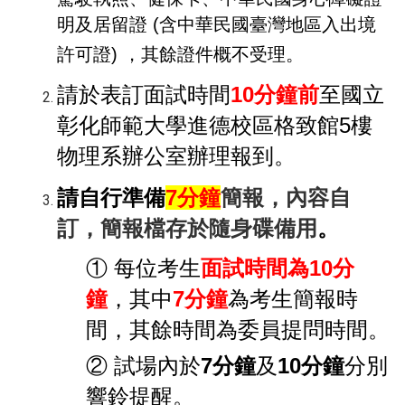
明及居留證 (含中華民國臺灣地區入出境
許可證) ，其餘證件概不受理
。
請於表訂面試時間
10
分鐘前
至國立
彰化師範大學進德校區格致館5樓
物理系辦公室辦理報到。
請自行準備
7
分鐘
簡報，內容自
訂，簡報檔存於隨身碟備用
。
① 每位考生
面試時間為10分
鐘
，其中
7
分鐘
為考生簡報時
間，其餘時間為委員提問時間。
② 試場內於
7分鐘
及
10分鐘
分別
響鈴提醒。