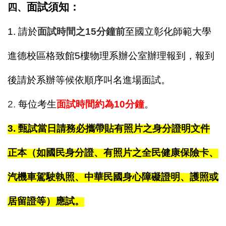
面試須知：
四、
1.
請於
面試時間之15分鐘前
至國立彰化師範大學
進德校區格致館5樓物理系辦公室
辦理報到，報到
後請於系辦等候依順序叫名進場面試。
2.
每位考生
面試時間約為10分鐘
。
3.
甄試當日請務必攜帶貼有照片之身分證明文件
正本（如國民身分證、有照片之全民健康保險卡、
汽機車駕駛執照、中華民國身心障礙證明、護照或
居留證等）應試。