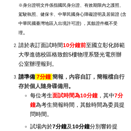
※
身分證明文件係指國民身分證、有效期限內之護照、
駕駛執照、健保卡、中華民國身心障礙證明及居留證
(
含
中華民國臺灣地區入出境許可證
)
，其餘證件概不受
。
理
請於表訂面試時間
10
分鐘前
至國立彰化師範
大學進德校區格致館
5
樓物理系暨光電所辦
公室辦理報到。
請準備
7
分鐘
簡報，內容自訂，簡報檔自行
存於個人隨身碟備用
。
每位考生
面試時間為
10
分鐘
，其中
7
分
鐘
為考生簡報時間，其餘時間為委員提
問時間。
試場內於
7
分鐘
及
10
分鐘
分別響鈴提