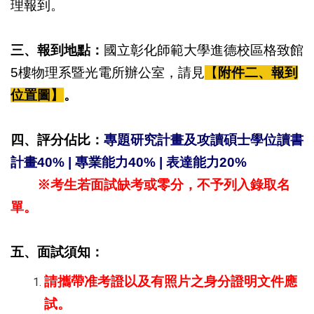
理報到。
三、報到地點：
國立彰化師範大學進德校區格致館
5
樓物理系暨光電所辦公室，請見
【
附件二、報到
位置圖】
。
四、評分佔比：
專題研究計畫及攻讀碩士學位讀書
計畫
40% |
專業能力
40% |
表達能力
20%
※
考生若面試缺考或零分，不予列入錄取名
單。
五、面試須知：
請攜帶准考證以及有照片之身分證明文件應
試。