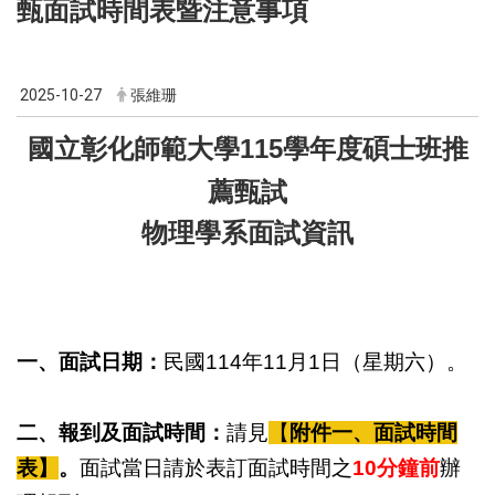
甄面試時間表暨注意事項
2025-10-27
張維珊
國立彰化師範大學
115
學年度碩士班推
薦甄試
物理學系
面試資訊
一、面試日期：
民國
114
年
11
月
1
日（星期六）。
二、報到及面試時間：
請見
【
附件一、面試時間
表】
。
面試當日請於表訂面試時間之
10
分鐘前
辦