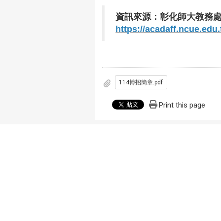
資訊來源：彰化師大教務
https://acadaff.ncue.ed
114博招簡章.pdf
Print this page
本網站著作權屬於國立彰化師範大學 物理
地址：彰化市進德路一號
電話：(04)723-2105分機3305
傳真：(04)721-1153
RulingDigital 銳綸數位
建置
建議使用Google Chrome或Mozilla 
造訪人次 : 2599515