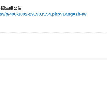
處招生組公告
u.tw/p/406-1002-29190,r154.php?Lang=zh-tw
學系，請詳見
使用規則
。
Firefox，並將螢幕解析度設定為1024*768，以獲得最佳瀏覽效果