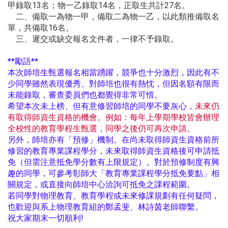
甲錄取13名；物一乙錄取14名，正取生共計27名。
二、備取一為物一甲，備取二為物一乙，以此類推備取名
單，共備取16名。
三、遲交或缺交報名文件者，一律不予錄取。
**勵語**
本次師培生甄選報名相當踴躍，競爭也十分激烈，因此有不
少同學雖然表現優秀、對師培也很有熱忱，但因名額有限而
未能錄取，審查委員們也都覺得非常可惜。
希望本次未上榜、但有意修習師培的同學不要灰心，
未來仍
有取得師資生資格的機會。例如：每年上學期學校皆會辦理
全校性的教育學程生甄選，同學之後仍可再次申請。
另外，師培亦有「預修」機制。在尚未取得師資生資格前所
修習的教育專業課程學分，未來取得師資生資格後可申請抵
免（但需注意抵免學分數有上限規定）。對於預修制度有興
趣的同學，可參考彰師大「教育專業課程學分抵免要點」相
關規定，或直接向師培中心洽詢可抵免之課程範圍。
若同學對物理教育、教育學程或未來修課規劃有任何疑問，
也歡迎與系上物理教育組的鄭孟斐、林詩茵老師聯繫。
祝大家期末一切順利!