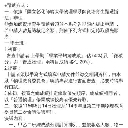
※甄選方式：
一、依據「國立彰化師範大學物理學系師資培育生甄選辦
法」辦理。
◎參加師資培育生甄選者須於本系公告期限內提出申請 ，
若申請人數超過核定名額，則依下列方式排定錄取優先順
序：
一 學士班：
1.初審：
審查申請者 上學期「學業平均總成績」 佔 60%) 及 「微積
分」與「普通物理」兩科目成績 各佔 20%) 。
2.複審：
申請者須以手寫方式填寫申請文件並繳交相關資料，由本
系「物理教育委員會」聘請專家進行書面審查，必要時得舉
行口試。
3.依初、複審之總成績排定錄取優先順序。總成績相同者，
以「普通物理」修業成績較高者優先錄取。
二、依據115年5月14日物理系114學年度第二學期物理教育
委員第二次會議決議辦理。
決議內容：
一、甲乙二班總成績分別計算排列，並依報名人數，物一