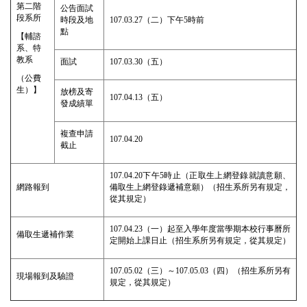
第二階
公告面試
段系所
時段及地
107.03.27
（二）下午
5
時前
點
【輔諮
系、
特
教系
面試
107.03.30
（五）
（公費
生）】
放榜及寄
107.04.13
（五）
發成績單
複查申請
107.04.20
截止
107.04.20
下午
5
時止（正取生上網登錄就讀意願、
網路報到
備取生上網登錄遞補意願）
（招生系所另有規定，
從其規定）
107.04.23
（一）起至入學年度當學期本校行事曆所
備取生遞補作業
定開始上課日止
（招生系所另有規定，從其規定）
107.05.02
（三）～
107.05.03
（四）
（招生系所另有
現場報到及驗證
規定，從其規定）