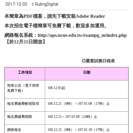
2017-12-05
RulingDigital
本簡章為PDF檔案，請先
下載安裝Adobe Reader
本次招生電子檔簡章可免費下載，歡迎多加運用。
網路報名系統：
http://aps.ncue.edu.tw/exampg_m/index.php
【於12月21日開放】
◎重要試務日程表
工作項目
日期
簡章公告（電子簡章
106.12.01
起
免費下載）
報名費繳費帳號取得
106.12.21
（
9
時）～
107.01.09
（
17
時）止
報名費繳費期限
106.12.21
～
107.01.09
（
24
時）止
網路報名
106.12.21
（
9
時）～
107.01.10
（
17
時）止